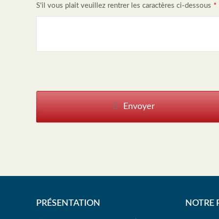
S'il vous plait veuillez rentrer les caractères ci-dessous
*
B
u
Envoyer
si
n
e
s
s
E
m
ai
PRÉSENTATION
NOTRE 
l