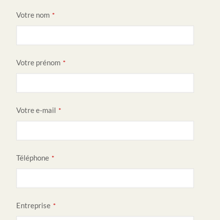
C
Votre nom
*
o
m
p
Votre prénom
a
*
n
y
N
Votre e-mail
*
a
m
e
*
Téléphone
*
Entreprise
*