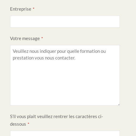
E
Entreprise
*
m
ai
l
Votre message
*
*
S'il vous plait veuillez rentrer les caractères ci-
dessous
*