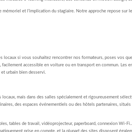
 mémoriel et l’implication du stagiaire. Notre approche repose sur les
s locaux si vous souhaitez rencontrer nos formateurs, poses vos ques
e, facilement accessible en voiture ou en transport en commun. Les 
 et urbain bien desservi.
locaux, mais dans des salles spécialement et rigoureusement sélectio
inaires, des espaces événementiels ou des hôtels partenaires, situés 
les, tables de travail, vidéoprojecteur, paperboard, connexion Wi-Fi…
tiquement prise en compte, et la plupart des sites disposent égalemen