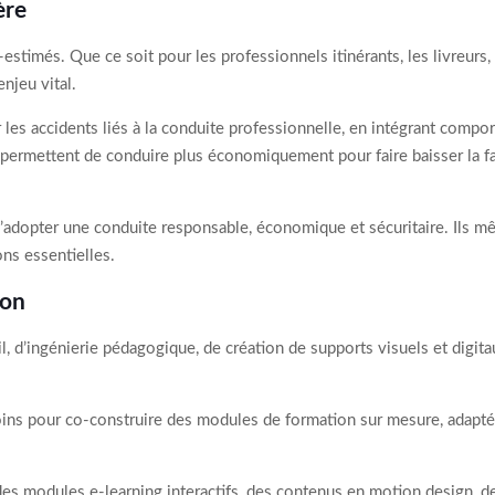
ère
timés. Que ce soit pour les professionnels itinérants, les livreurs, 
njeu vital.
les accidents liés à la conduite professionnelle, en intégrant compo
ermettent de conduire plus économiquement pour faire baisser la fac
’adopter une conduite responsable, économique et sécuritaire. Ils m
ons essentielles.
ion
, d’ingénierie pédagogique, de création de supports visuels et digita
ns pour co-construire des modules de formation sur mesure, adaptés à
s modules e-learning interactifs, des contenus en motion design, des