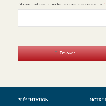
S'il vous plait veuillez rentrer les caractères ci-dessous
*
Envoyer
P
h
o
n
e
N
PRÉSENTATION
NOTRE 
u