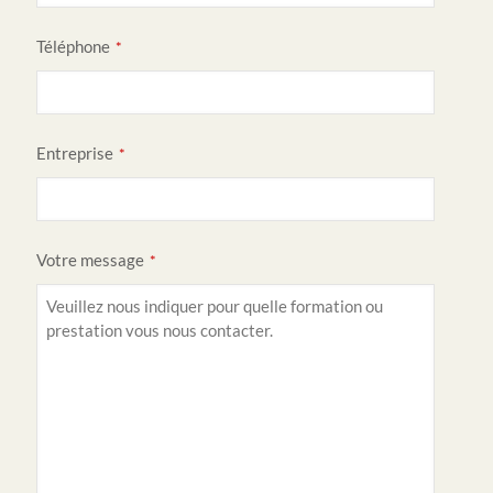
W
Téléphone
e
*
bs
it
e
Entreprise
*
*
Votre message
*