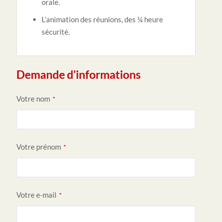
orale.
L’animation des réunions, des ¼ heure
sécurité.
Demande d'informations
Votre nom
*
Votre prénom
*
Y
Votre e-mail
*
o
ur