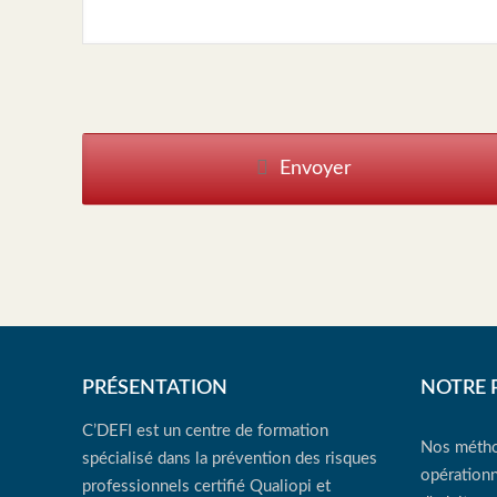
Envoyer
PRÉSENTATION
NOTRE 
C’DEFI est un centre de formation
Nos métho
spécialisé dans la prévention des risques
opérationn
professionnels certifié Qualiopi et