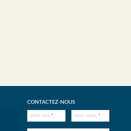
CONTACTEZ-NOUS
Phone
Votre nom
Votre email
*
*
Number
*