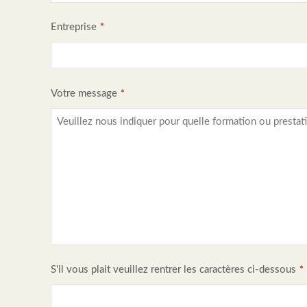
n
Entreprise
*
e
s
s
E
Votre message
*
m
ai
l
*
S'il vous plait veuillez rentrer les caractères ci-dessous
*