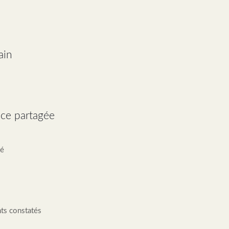
ain
nce partagée
té
ts constatés