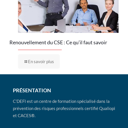
Renouvellement du CSE : Ce qu’il faut savoir
En savoir plus
PRÉSENTATION
C’DEFI est un centre de formation spécialisé dans la
prévention des risques professionnels certifié Qualiopi
et CACES®.