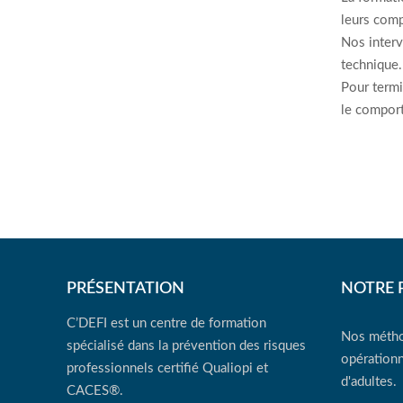
leurs comp
Nos interv
technique.
Pour termi
le compor
PRÉSENTATION
NOTRE 
C’DEFI est un centre de formation
Nos métho
spécialisé dans la prévention des risques
opérationn
professionnels certifié Qualiopi et
d'adultes.
CACES®.