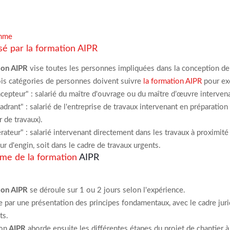
amme
isé par la formation AIPR
on AIPR
vise toutes les personnes impliquées dans la conception de 
ois catégories de personnes doivent suivre
la formation AIPR
pour exe
ncepteur" : salarié du maître d'ouvrage ou du maître d’œuvre intervena
cadrant" : salarié de l'entreprise de travaux intervenant en préparation
 de travaux).
érateur" : salarié intervenant directement dans les travaux à proximité
ur d'engin, soit dans le cadre de travaux urgents.
me de la formation
AIPR
ion AIPR
se déroule sur 1 ou 2 jours selon l'expérience.
e par une présentation des principes fondamentaux, avec le cadre jurid
ts.
ion
AIPR
aborde ensuite les différentes étapes du projet de chantier à 