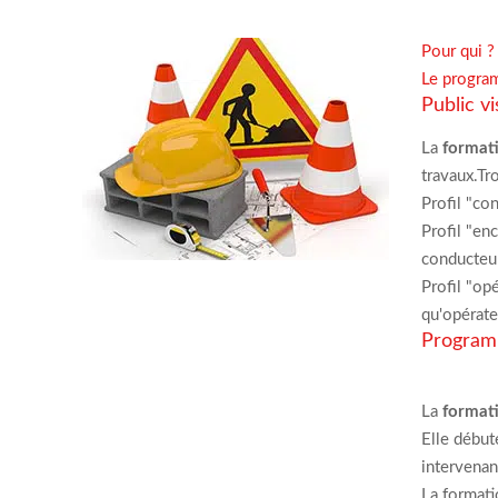
Pour qui ?
Le progr
Public v
La
formati
travaux.Tr
Profil "co
Profil "en
conducteur
Profil "op
qu'opérate
Program
La
format
Elle début
intervenan
La format