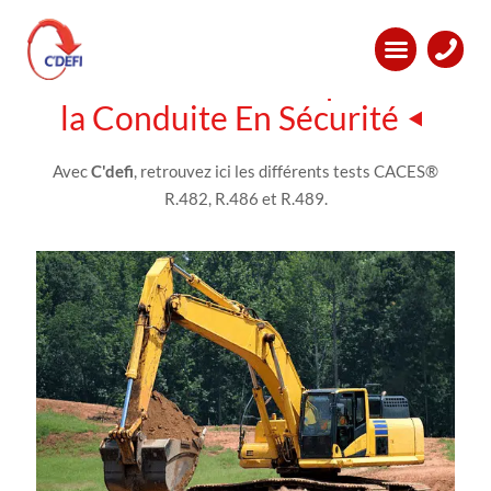
Les
Certificats d'Aptitude à
la Conduite En Sécurité
Avec
C'defi
, retrouvez ici les différents tests CACES®
R.482, R.486 et R.489.