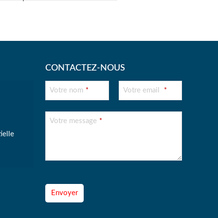
CONTACTEZ-NOUS
Company
Votre nom
Votre email
*
*
Name
*
Votre message
*
elle
Envoyer