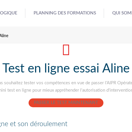
GOGIQUE
PLANNING DES FORMATIONS
QUI SOM
 Aline
Test en ligne essai Aline
s souhaitez tester vos compétences en vue de passer l'AIPR Opérat
ni test en ligne pour mieux appréhender l'autorisation d'interventio
PASSER LE TEST MAINTENANT
igne et son déroulement