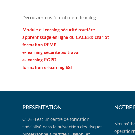
Découvrez nos formations e-learning :
Module e-learning sécurité routière
apprentissage en ligne du CACES® chariot
formation PEMP
e-learning sécurité au travail
e-learning RGPD
formation e-learning SST
PRÉSENTATION
NOTRE 
C’DEFI est un centre de formation
Nos métho
spécialisé dans la prévention des risques
opérationn
professionnels certifié Qualiopi et