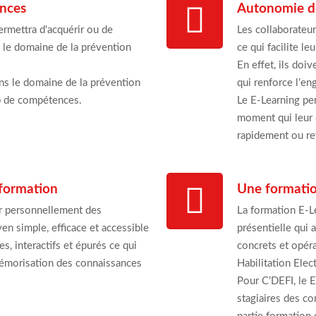
ances
Autonomie de
rmettra d'acquérir ou de
Les collaborateur
 le domaine de la prévention
ce qui facilite le
En effet, ils doiv
ns le domaine de la prévention
qui renforce l’en
mp de compétences.
Le E-Learning pe
moment qui leur c
rapidement ou rev
 formation
Une formatio
ir personnellement des
La formation E-Le
en simple, efficace et accessible
présentielle qui
, interactifs et épurés ce qui
concrets et opér
mémorisation des connaissances
Habilitation Ele
Pour C’DEFI, le 
stagiaires des co